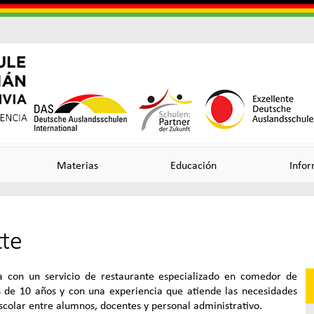
Skip
to
main
content
Useful
o
o
Links
n
n
Materias
Educación
Infor
tte
ncia
a con un servicio de restaurante especializado en comedor de
 de 10 años y con una experiencia que atiende las necesidades
scolar entre alumnos, docentes y personal administrativo.