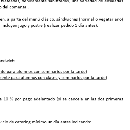
o fileteadas, debidamente sanitizadas, una variedad de ensaladas
to del comensal.
cen, a parte del menú clásico, sándwiches (normal o vegetariano)
incluyen jugo y postre (realizar pedido 1 día antes).
sándwich:
te para alumnos con seminarios por la tarde
)
ente para alumnos con clases y seminarios por la tarde
)
e 10 % por pago adelantado (si se cancela en las dos primeras
rvicio de catering mínimo un día antes indicando: