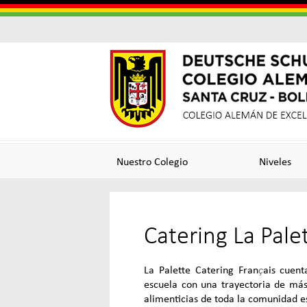
Colegi
Colegi
Alema
Alemá
Nuestro Colegio
Niveles
Santa
de
Catering La Pale
Cruz
Excele
La Palette Catering Fran
ais cuent
ç
escuela con una trayectoria de más
alimenticias de toda la comunidad e