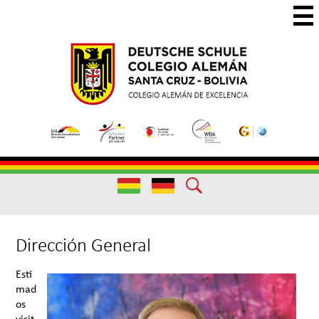
Skip
to
main
Colegio
Colegio
content
Aleman
Alemán
Useful
Santa
de
Links
Cruz
Excelencia
Useful
Links
Dirección General
Esti
mad
os
visit