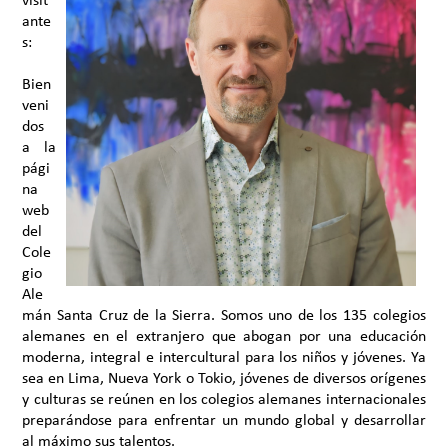
ante
s:
Bien
veni
dos
a la
pági
na
web
del
Cole
gio
Ale
mán Santa Cruz de la Sierra. Somos uno de los 135 colegios
alemanes en el extranjero que abogan por una educación
moderna, integral e intercultural para los niños y jóvenes. Ya
sea en Lima, Nueva York o Tokio, jóvenes de diversos orígenes
y culturas se reúnen en los colegios alemanes internacionales
preparándose para enfrentar un mundo global y desarrollar
al máximo sus talentos.