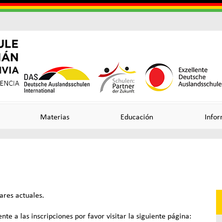
Skip
to
main
content
Useful
o
o
Links
n
n
Materias
Educación
Infor
ncia
lares actuales.
te a las inscripciones por favor visitar la siguiente página: