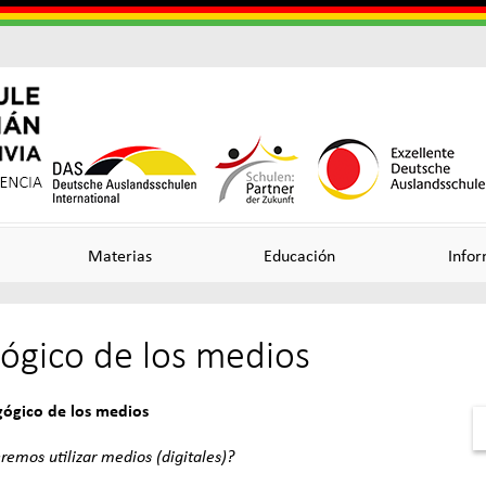
Skip
to
main
content
Useful
o
o
Links
n
n
Materias
Educación
Infor
ógico de los medios
ncia
ógico de los medios
emos utilizar medios (digitales)?