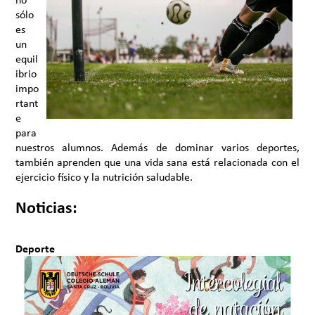
sólo
es
un
equil
ibrio
impo
rtant
e
para
nuestros alumnos. Además de dominar varios deportes,
también aprenden que una vida sana está relacionada con el
ejercicio físico y la nutrición saludable.
Noticias:
Deporte