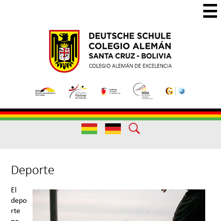
Skip
to
main
Colegio
Colegio
content
Aleman
Alemán
Useful
Santa
de
Links
Cruz
Excelencia
Useful
Links
Deporte
El
depo
rte
no