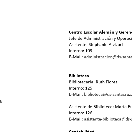
Centro Escolar Alemán y Gerenc
Jefe de Administración y Operac
Asistente: Stephanie Alvizuri
Interno: 109
E-Mail:
administracion@ds-santa
Biblioteca
Bibliotecaria: Ruth Flores
Interno: 125
E-Mail:
biblioteca@ds-santacruz
bo
Asistente de Biblioteca: María E
Interno: 126
E-Mail:
asistente-biblioteca@ds-
Contabilidad