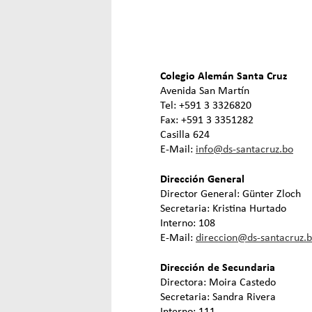
Colegio Alemán Santa Cruz
Avenida San Martín
Tel: +591 3 3326820
Fax: +591 3 3351282
Casilla 624
E-Mail:
info@ds-santacruz.bo
Dirección General
Director General: Günter Zloch
Secretaria: Kristina Hurtado
Interno: 108
E-Mail:
direccion@ds-santacruz.
Dirección de Secundaria
Directora: Moira Castedo
Secretaria: Sandra Rivera
Interno: 111