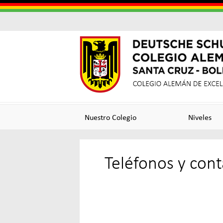
Colegi
Colegi
Alema
Alemá
Nuestro Colegio
Niveles
Santa
de
Teléfonos y cont
Cruz
Excele