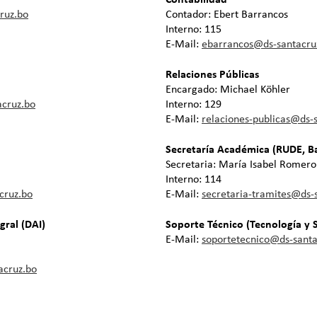
ruz.bo
Contador: Ebert Barrancos
Interno: 115
E-Mail:
ebarrancos@ds-santacru
Relaciones Públicas
Encargado: Michael Köhler
acruz.bo
Interno: 129
E-Mail:
relaciones-publicas@ds-
Secretaría Académica (RUDE, Ba
Secretaria: María Isabel Romero
Interno: 114
cruz.bo
E-Mail:
secretaria-tramites@ds-
ral (DAI)
Soporte Técnico (Tecnología y 
E-Mail:
soportetecnico@ds-santa
acruz.bo