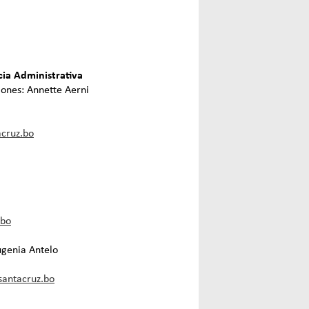
ia Administrativa
iones: Annette Aerni
cruz.bo
.bo
ugenia Antelo
santacruz.bo