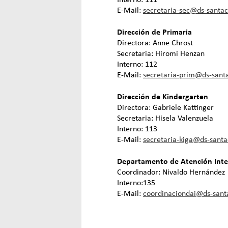
E-Mail:
secretaria-sec@ds-santac
Dirección de Primaria
Directora: Anne Chrost
Secretaria: Hiromi Henzan
Interno: 112
E-Mail:
secretaria-prim@ds-sant
Dirección de Kindergarten
Directora: Gabriele Kattinger
Secretaria: Hisela Valenzuela
Interno: 113
E-Mail:
secretaria-kiga@ds-santa
Departamento de Atención Integ
Coordinador: Nivaldo Hernández
Interno:135
E-Mail:
coordinaciondai@ds-sant