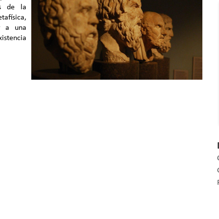
es de la
tafísica,
ar a una
stencia