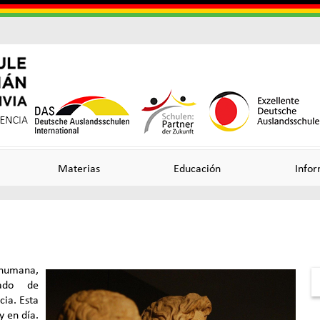
Skip
to
main
content
Useful
o
o
Links
n
n
Materias
Educación
Infor
ncia
 humana,
ado de
cia. Esta
y en día.