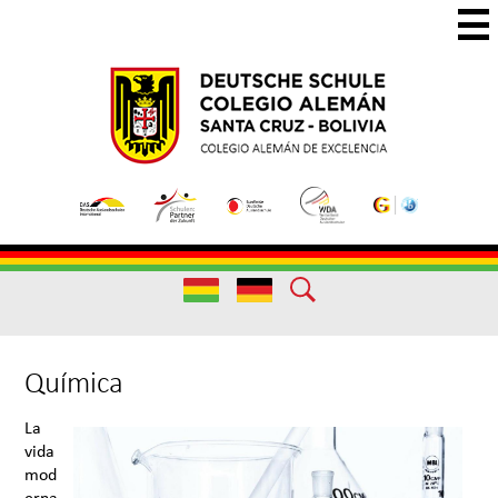
Skip
to
main
Colegio
Colegio
content
Aleman
Alemán
Useful
Santa
de
Links
Cruz
Excelencia
Useful
Links
Química
La
vida
mod
erna