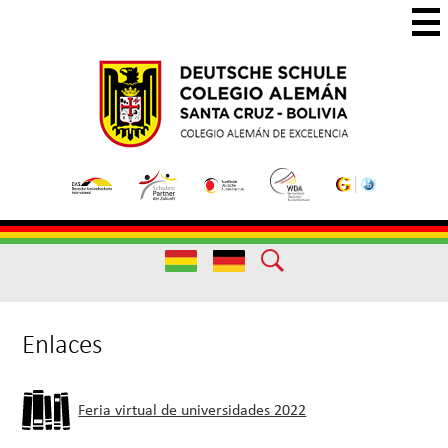
Skip
to
main
Colegio
Colegio
content
Aleman
Alemán
Useful
Santa
de
Links
Cruz
Excelencia
Useful
Links
Enlaces
Feria virtual de universidades 2022