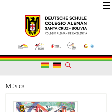
Skip
to
main
Colegio
Colegio
content
Aleman
Alemán
Useful
Santa
de
Links
Cruz
Excelencia
Useful
Links
Música