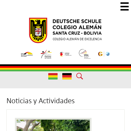
Skip
to
main
Colegio
Colegio
content
Aleman
Alemán
Useful
Santa
de
Links
Cruz
Excelencia
Useful
Links
Noticias y Actividades