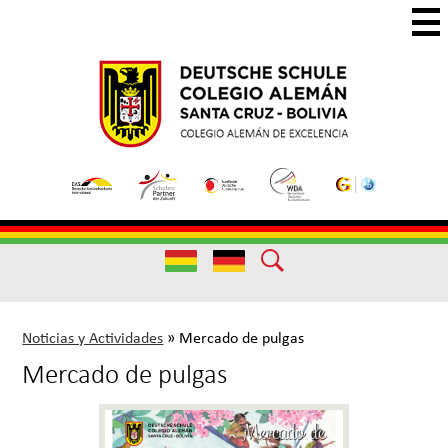
Skip
to
main
Colegio
Colegio
content
Aleman
Alemán
Useful
Santa
de
Links
Cruz
Excelencia
Useful
Links
Noticias y Actividades
»
Mercado de pulgas
Mercado de pulgas