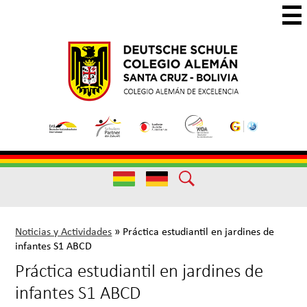
Skip
to
main
Colegio
Colegio
content
Aleman
Alemán
Useful
Santa
de
Links
Cruz
Excelencia
Useful
Links
Noticias y Actividades
»
Práctica estudiantil en jardines de
infantes S1 ABCD
Práctica estudiantil en jardines de
infantes S1 ABCD