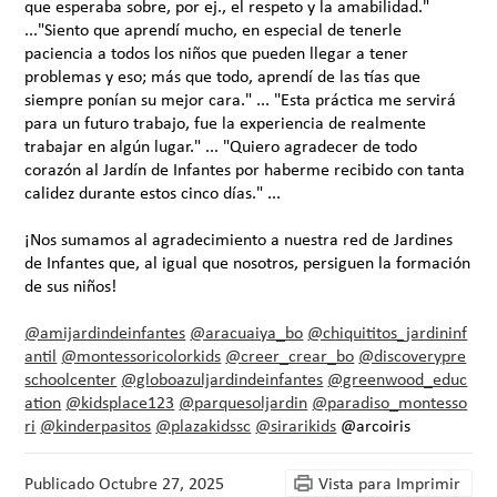
que esperaba sobre, por ej., el respeto y la amabilidad."
..."Siento que aprendí mucho, en especial de tenerle
paciencia a todos los niños que pueden llegar a tener
problemas y eso; más que todo, aprendí de las tías que
siempre ponían su mejor cara." ... "Esta práctica me servirá
para un futuro trabajo, fue la experiencia de realmente
trabajar en algún lugar." ... "Quiero agradecer de todo
corazón al Jardín de Infantes por haberme recibido con tanta
calidez durante estos cinco días." ...
¡Nos sumamos al agradecimiento a nuestra red de Jardines
de Infantes que, al igual que nosotros, persiguen la formación
de sus niños!
@amijardindeinfantes
@aracuaiya_bo
@chiquititos_jardininf
antil
@montessoricolorkids
@creer_crear_bo
@discoverypre
schoolcenter
@globoazuljardindeinfantes
@greenwood_educ
ation
@kidsplace123
@parquesoljardin
@paradiso_montesso
ri
@kinderpasitos
@plazakidssc
@sirarikids
@arcoiris
Publicado
Octubre 27, 2025
Vista para Imprimir