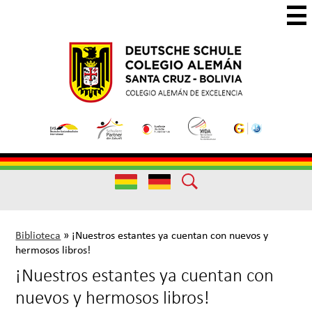
Skip
to
main
Colegio
Colegio
content
Aleman
Alemán
Useful
Santa
de
Links
Cruz
Excelencia
Useful
Links
Biblioteca
»
¡Nuestros estantes ya cuentan con nuevos y
hermosos libros!
¡Nuestros estantes ya cuentan con
nuevos y hermosos libros!