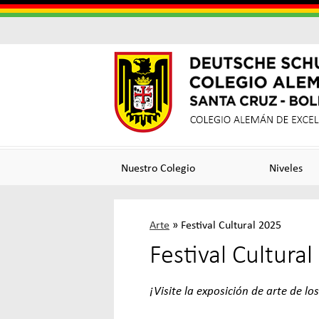
Colegi
Colegi
Alema
Alemá
Nuestro Colegio
Niveles
Santa
de
Arte
»
Festival Cultural 2025
Cruz
Excele
Festival Cultura
¡Visite la exposición de arte de lo