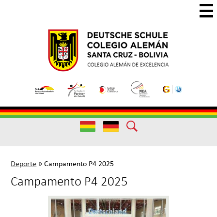
Skip
to
main
Colegio
Colegio
content
Aleman
Alemán
Useful
Santa
de
Links
Cruz
Excelencia
Useful
Links
Deporte
»
Campamento P4 2025
Campamento P4 2025