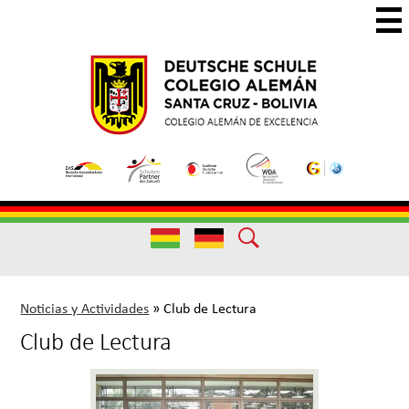
Skip
to
main
Colegio
Colegio
content
Aleman
Alemán
Useful
Santa
de
Links
Cruz
Excelencia
Useful
Links
Noticias y Actividades
»
Club de Lectura
Club de Lectura