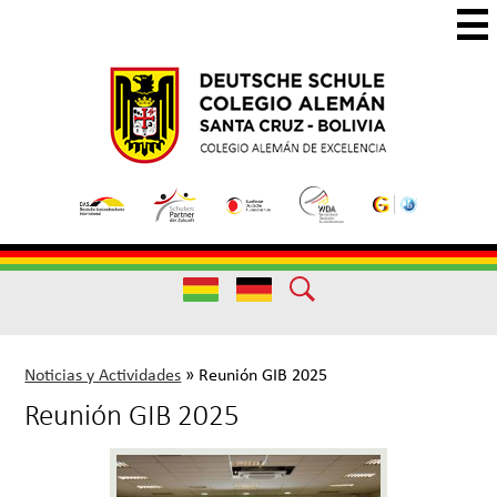
Skip
to
main
Colegio
Colegio
content
Aleman
Alemán
Useful
Santa
de
Links
Cruz
Excelencia
Useful
Links
Noticias y Actividades
»
Reunión GIB 2025
Reunión GIB 2025