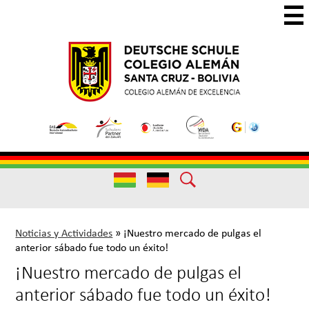
Skip
to
main
Colegio
Colegio
content
Aleman
Alemán
Useful
Santa
de
Links
Cruz
Excelencia
Useful
Links
Noticias y Actividades
»
¡Nuestro mercado de pulgas el
anterior sábado fue todo un éxito!
¡Nuestro mercado de pulgas el
anterior sábado fue todo un éxito!