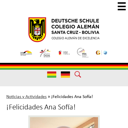
Skip
to
main
Colegio
Colegio
content
Aleman
Alemán
Useful
Santa
de
Links
Cruz
Excelencia
Useful
Links
Noticias y Actividades
»
¡Felicidades Ana Sofía!
¡Felicidades Ana Sofía!