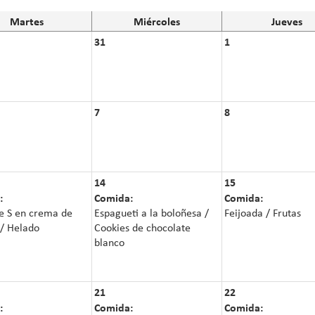
Martes
Miércoles
Jueves
31
1
7
8
14
15
:
Comida:
Comida:
e S en crema de
Espagueti a la boloñesa /
Feijoada / Frutas
 / Helado
Cookies de chocolate
blanco
21
22
:
Comida:
Comida: