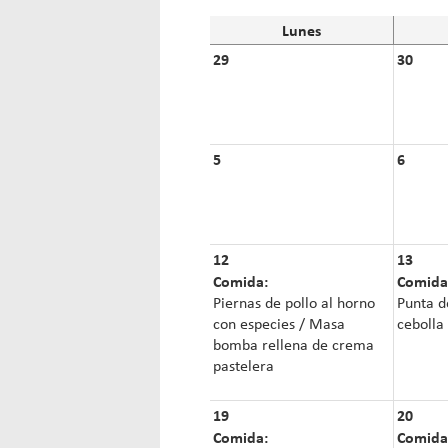
Lunes
29
30
5
6
12
13
Comida:
Comida
Piernas de pollo al horno
Punta d
con especies / Masa
cebolla
bomba rellena de crema
pastelera
19
20
Comida:
Comida