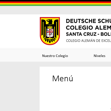
Colegi
Colegi
Alema
Alemá
Nuestro Colegio
Niveles
Santa
de
Menú
Cruz
Excele