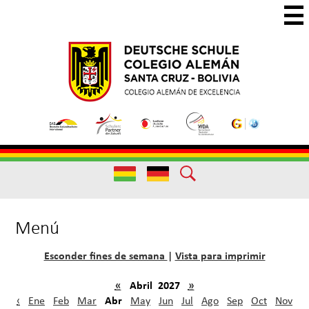
Skip
to
main
Colegio
Colegio
content
Aleman
Alemán
Useful
Santa
de
Links
Cruz
Excelencia
Useful
Links
Menú
Esconder fines de semana
Vista para imprimir
|
«
Abril 2027
»
Abr
‹
Ene
Feb
Mar
May
Jun
Jul
Ago
Sep
Oct
Nov