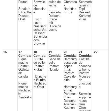
Frutas
Brownie
dulce de
Ofenstea
Schmorb
de
leche
k
raten im
Steak in
chocolat
Nachtisc
Topf
Pilzsoße
e
Feiojada
h: Eis
Dessert:
Dessert:
Dessert:
Karamell
Obst
Fisch
Crêpe
-Flan
nach
mit
brasiliani
Dulce de
scher Art
Leche
Dessert:
Schokola
den-
Brownie
16
17
18
19
20
21
22
Comida:
Comida:
Comida:
Comida:
Comida:
Pique
Burrito
Seco de
Hamburg
Costilla
macho
de pollo
pollo
uesa con
de
Postre:
Postre:
Postre:
papas
chancho
Galleta
Frutas
Helado
fritas
al horno
de
Postre:
Postre:
canela
Hühnche
Cake de
Mousse
n-Burrito
piña
de
Pique
Nachtisc
chocolat
macho
h: Obst
Hamburg
e
Nachtisc
er mit
h:
Pommes
Schwein
Zimtkeks
frites
erippche
Dessert:
n aus
Ananas-
dem
Kuchen
Ofen