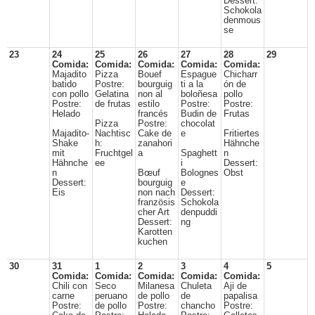
Dessert:
Schokola
denmous
se
23
24
25
26
27
28
29
Comida:
Comida:
Comida:
Comida:
Comida:
Majadito
Pizza
Bouef
Espague
Chicharr
batido
Postre:
bourguig
ti a la
ón de
con pollo
Gelatina
non al
boloñesa
pollo
Postre:
de frutas
estilo
Postre:
Postre:
Helado
francés
Budin de
Frutas
Pizza
Postre:
chocolat
Majadito-
Nachtisc
Cake de
e
Fritiertes
Shake
h:
zanahori
Hähnche
mit
Fruchtgel
a
Spaghett
n
Hähnche
ee
i
Dessert:
n
Bœuf
Bolognes
Obst
Dessert:
bourguig
e
Eis
non nach
Dessert:
französis
Schokola
cher Art
denpuddi
Dessert:
ng
Karotten
kuchen
30
31
1
2
3
4
5
Comida:
Comida:
Comida:
Comida:
Comida:
Chili con
Seco
Milanesa
Chuleta
Aji de
carne
peruano
de pollo
de
papalisa
Postre:
de pollo
Postre:
chancho
Postre: