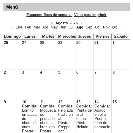
Menú
Esconder fines de semana
|
Vista para imprimir
«
Agosto 2026
»
‹
Ene
Feb
Mar
Abr
May
Jun
Jul
Ago
Sep
Oct
Nov
Dic
›
Domingo
Lunes
Martes
Miércoles
Jueves
Viernes
Sábado
26
27
28
29
30
31
1
2
3
4
5
6
7
8
9
10
11
12
13
14
15
Comida:
Comida:
Comida:
Comida:
Comida:
Lomito
Moqueca
Feiojada
Punta de
Asado
en salsa
de
tradicion
S al
en olla
de
pescado
al
horno
Postre:
champiñ
al estilo
Postre:
Postre:
Flan de
ones
brasilero
Creppe
Helado
caramelo
Postre:
Postre:
con