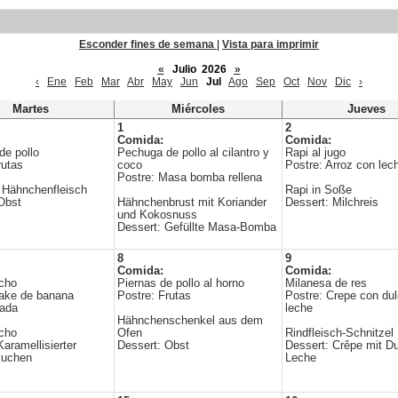
Esconder fines de semana
|
Vista para imprimir
«
Julio 2026
»
‹
Ene
Feb
Mar
Abr
May
Jun
Jul
Ago
Sep
Oct
Nov
Dic
›
Martes
Miércoles
Jueves
1
2
Comida:
Comida:
de pollo
Pechuga de pollo al cilantro y
Rapi al jugo
rutas
coco
Postre: Arroz con lec
Postre: Masa bomba rellena
 Hähnchenfleisch
Rapi in Soße
Obst
Hähnchenbrust mit Koriander
Dessert: Milchreis
und Kokosnuss
Dessert: Gefüllte Masa-Bomba
8
9
Comida:
Comida:
cho
Piernas de pollo al horno
Milanesa de res
Cake de banana
Postre: Frutas
Postre: Crepe con du
zada
leche
Hähnchenschenkel aus dem
cho
Ofen
Rindfleisch-Schnitzel
Karamellisierter
Dessert: Obst
Dessert: Crêpe mit D
kuchen
Leche