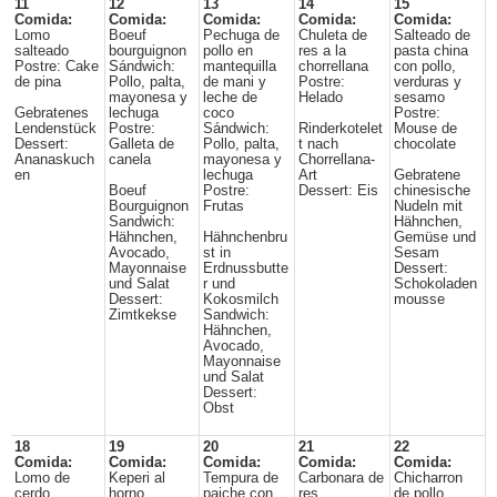
11
12
13
14
15
Comida:
Comida:
Comida:
Comida:
Comida:
Lomo
Boeuf
Pechuga de
Chuleta de
Salteado de
salteado
bourguignon
pollo en
res a la
pasta china
Postre: Cake
Sándwich:
mantequilla
chorrellana
con pollo,
de pina
Pollo, palta,
de mani y
Postre:
verduras y
mayonesa y
leche de
Helado
sesamo
Gebratenes
lechuga
coco
Postre:
Lendenstück
Postre:
Sándwich:
Rinderkotelet
Mouse de
Dessert:
Galleta de
Pollo, palta,
t nach
chocolate
Ananaskuch
canela
mayonesa y
Chorrellana-
en
lechuga
Art
Gebratene
Boeuf
Postre:
Dessert: Eis
chinesische
Bourguignon
Frutas
Nudeln mit
Sandwich:
Hähnchen,
Hähnchen,
Hähnchenbru
Gemüse und
Avocado,
st in
Sesam
Mayonnaise
Erdnussbutte
Dessert:
und Salat
r und
Schokoladen
Dessert:
Kokosmilch
mousse
Zimtkekse
Sandwich:
Hähnchen,
Avocado,
Mayonnaise
und Salat
Dessert:
Obst
18
19
20
21
22
Comida:
Comida:
Comida:
Comida:
Comida:
Lomo de
Keperi al
Tempura de
Carbonara de
Chicharron
cerdo
horno
paiche con
res
de pollo