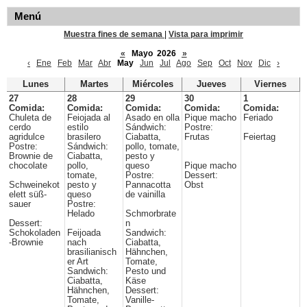
Menú
Muestra fines de semana
|
Vista para imprimir
«
Mayo 2026
»
‹
Ene
Feb
Mar
Abr
May
Jun
Jul
Ago
Sep
Oct
Nov
Dic
›
Lunes
Martes
Miércoles
Jueves
Viernes
27
28
29
30
1
Comida:
Comida:
Comida:
Comida:
Comida:
Chuleta de
Feiojada al
Asado en olla
Pique macho
Feriado
cerdo
estilo
Sándwich:
Postre:
agridulce
brasilero
Ciabatta,
Frutas
Feiertag
Postre:
Sándwich:
pollo, tomate,
Brownie de
Ciabatta,
pesto y
chocolate
pollo,
queso
Pique macho
tomate,
Postre:
Dessert:
Schweinekot
pesto y
Pannacotta
Obst
elett süß-
queso
de vainilla
sauer
Postre:
Helado
Schmorbrate
Dessert:
n
Schokoladen
Feijoada
Sandwich:
-Brownie
nach
Ciabatta,
brasilianisch
Hähnchen,
er Art
Tomate,
Sandwich:
Pesto und
Ciabatta,
Käse
Hähnchen,
Dessert:
Tomate,
Vanille-