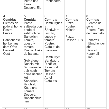
Pesto und
Pannacotta
Käse
Dessert: Eis
4
5
6
7
8
Comida:
Comida:
Comida:
Comida:
Comida:
Piernas de
Pasta
Hamburgues
Pizza
Picante de
pollo al horno
salteada con
a
Postre:
pollo
Postre:
cerdo al
Sándwich:
Helado
Postre: Flan
Frutas
estilo chino
Lomito,
de caramelo
Sándwich:
queso y
Pizza
Hähnchensc
Lomito,
tomate
Dessert: Eis
Scharfes
henkel aus
queso y
Postre:
Hähnchengeri
dem Ofen
tomate
Clafouti de
cht
Dessert:
Postre: Cake
manzana
Dessert:
Obst
de banana
Karamell-
Hamburger
Flan
Gebratene
Sandwich:
Nudeln mit
Rindfilet,
Schweineflei
Käse und
sch nach
Tomate
chinesischer
Dessert:
Art
Apfel-
Sandwich:
Clafoutis
Rindfilet,
Käse und
Tomate
Dessert:
Bananenkuc
hen