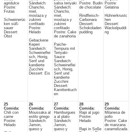
agridulce
Sándwich:
salsa teriyaki
Postre: Budin
Postre:
Postre:
Chancho,
Sándwich:
de chocolate
Gelatina
Frutas
miel,
Chancho,
mostaza y
miel,
Rindfleisch-
Hühnerkrustc
Schweinerüc
zukinni
mostaza y
Carbonara
hen
ken süß-
confitado
zukinni
Dessert:
Dessert:
sauer
Postre:
confitado
Schokoladen
Wackelpuddi
Dessert:
Helado
Postre: Cake
pudding
ng
Obst
de zanahoria
Gebackene
Keperi
Paiche-
Sandwich:
Tempura mit
Schweineflei
Teriyaki-
sch, Honig,
Sauce
Senf und
Sandwich:
kandierte
Schweineflei
Zucchini
sch, Honig,
Dessert: Eis
Senf und
kandierte
Zucchini
Dessert:
Karottenkuch
en
25
26
27
28
29
Comida:
Comida:
Comida:
Comida:
Comida:
Chili con
Moussaka al
Hamburgues
Rapi al jugo
Milanesa de
carne
estilo griego
a al plato
Postre:
pollo
Postre:
Sándwich:
Sándwich:
Helado
Postre: Cake
Helado
Jamon,
Jamon,
de manzana
queso y
queso y
Rapi in Soße
caramelizada