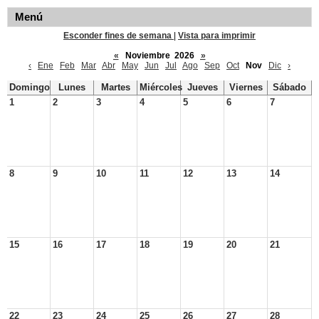
Menú
Esconder fines de semana
|
Vista para imprimir
«
Noviembre 2026
»
‹
Ene
Feb
Mar
Abr
May
Jun
Jul
Ago
Sep
Oct
Nov
Dic
›
Domingo
Lunes
Martes
Miércoles
Jueves
Viernes
Sábado
1
2
3
4
5
6
7
8
9
10
11
12
13
14
15
16
17
18
19
20
21
22
23
24
25
26
27
28