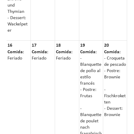
und
Thymian
- Dessert:
Wackelpet
er
16
17
18
19
20
Comida:
Comida:
Comida:
Comida:
Comida:
Feriado
Feriado
Feriado
-
- Croqueta
Blanquette
de pescado
de pollo al
- Postre:
estilo
Brownie
francés
- Postre:
-
Frutas
Fischkroket
ten
-
- Dessert:
Blanquette
Brownie
de poulet
nach
französisch