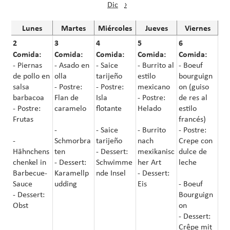
Dic
›
Lunes
Martes
Miércoles
Jueves
Viernes
2
3
4
5
6
Comida:
Comida:
Comida:
Comida:
Comida:
- Piernas
- Asado en
- Saice
- Burrito al
- Boeuf
de pollo en
olla
tarijeño
estilo
bourguign
salsa
- Postre:
- Postre:
mexicano
on (guiso
barbacoa
Flan de
Isla
- Postre:
de res al
- Postre:
caramelo
flotante
Helado
estilo
Frutas
francés)
-
- Saice
- Burrito
- Postre:
-
Schmorbra
tarijeño
nach
Crepe con
Hähnchens
ten
- Dessert:
mexikanisc
dulce de
chenkel in
- Dessert:
Schwimme
her Art
leche
Barbecue-
Karamellp
nde Insel
- Dessert:
Sauce
udding
Eis
- Boeuf
- Dessert:
Bourguign
Obst
on
- Dessert:
Crêpe mit