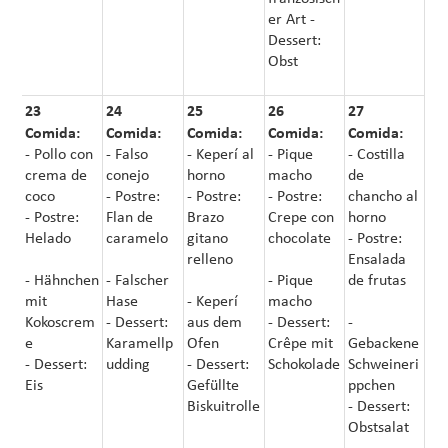
er Art -
Dessert:
Obst
23
24
25
26
27
Comida:
Comida:
Comida:
Comida:
Comida:
- Pollo con
- Falso
- Keperí al
- Pique
- Costilla
crema de
conejo
horno
macho
de
coco
- Postre:
- Postre:
- Postre:
chancho al
- Postre:
Flan de
Brazo
Crepe con
horno
Helado
caramelo
gitano
chocolate
- Postre:
relleno
Ensalada
- Hähnchen
- Falscher
- Pique
de frutas
mit
Hase
- Keperí
macho
Kokoscrem
- Dessert:
aus dem
- Dessert:
-
e
Karamellp
Ofen
Crêpe mit
Gebackene
- Dessert:
udding
- Dessert:
Schokolade
Schweineri
Eis
Gefüllte
ppchen
Biskuitrolle
- Dessert:
Obstsalat