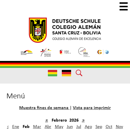
Skip
to
main
Colegio
Colegio
content
Aleman
Alemán
Useful
Santa
de
Links
Cruz
Excelencia
Useful
Links
Menú
Muestra fines de semana
Vista para imprimir
|
«
Febrero 2026
»
Feb
‹
Ene
Mar
Abr
May
Jun
Jul
Ago
Sep
Oct
Nov