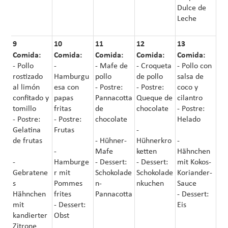
Dulce de
Leche
9
10
11
12
13
Comida:
Comida:
Comida:
Comida:
Comida:
- Pollo
-
- Mafe de
- Croqueta
- Pollo con
rostizado
Hamburgu
pollo
de pollo
salsa de
al limón
esa con
- Postre:
- Postre:
coco y
confitado y
papas
Pannacotta
Queque de
cilantro
tomillo
fritas
de
chocolate
- Postre:
- Postre:
- Postre:
chocolate
Helado
Gelatina
Frutas
-
de frutas
- Hühner-
Hühnerkro
-
-
Mafe
ketten
Hähnchen
-
Hamburge
- Dessert:
- Dessert:
mit Kokos-
Gebratene
r mit
Schokolade
Schokolade
Koriander-
s
Pommes
n-
nkuchen
Sauce
Hähnchen
frites
Pannacotta
- Dessert:
mit
- Dessert:
Eis
kandierter
Obst
Zitrone