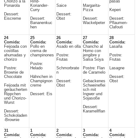
Chorizo a la
Rind-
pasas
Ponarola
Koriander-
Saice
Margarita-
Curry
Pizza
Keperi
Dessert:
Dessert:
Eiscreme
Dessert:
Obst
Dessert:
Dessert:
Bananenkuc
Wackelpeter
Pflaumen-
hen
Clafouti
24
25
26
27
28
Comida:
Comida:
Comida:
Comida:
Comida:
Feijoada con
Pollo en
Asado en olla
Chancho al
Lasaña
costillas
crema de
Horno con
ahumadas y
champinones
Postre:
jengibre y
Postre:
chorizo
Frutas
Salsa Soya
Frutas
Postre:
Postre:
Helado
Schmorbrate
Postre: Flan
Lasagne
Brownie de
n
de Caramelo
Chocolate
Hähnchen in
Dessert:
Champignon
Dessert:
Gebackenes
Obst
Feijoada mit
creme
Obst
Schweineflei
geräucherten
sch mit
Rippchen
Dessert: Eis
Ingwer und
und Chorizo-
Sojasoße
Wurst
Dessert:
Dessert:
Karamellflan
Schokoladen
-Brownie
31
1
2
3
4
Comida:
Comida:
Comida:
Comida:
Comida: