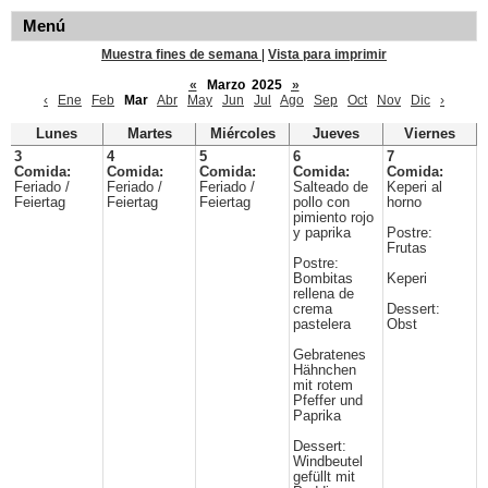
Menú
Muestra fines de semana
|
Vista para imprimir
«
Marzo 2025
»
‹
Ene
Feb
Mar
Abr
May
Jun
Jul
Ago
Sep
Oct
Nov
Dic
›
Lunes
Martes
Miércoles
Jueves
Viernes
3
4
5
6
7
Comida:
Comida:
Comida:
Comida:
Comida:
Feriado /
Feriado /
Feriado /
Salteado de
Keperi al
Feiertag
Feiertag
Feiertag
pollo con
horno
pimiento rojo
y paprika
Postre:
Frutas
Postre:
Bombitas
Keperi
rellena de
crema
Dessert:
pastelera
Obst
Gebratenes
Hähnchen
mit rotem
Pfeffer und
Paprika
Dessert:
Windbeutel
gefüllt mit