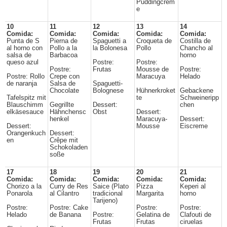
Puddingcrem
e
10
11
12
13
14
Comida:
Comida:
Comida:
Comida:
Comida:
Punta de S
Pierna de
Spaguetti a
Croqueta de
Costilla de
al horno con
Pollo a la
la Bolonesa
Pollo
Chancho al
salsa de
Barbacoa
horno
queso azul
Postre:
Postre:
Postre:
Frutas
Mousse de
Postre:
Postre: Rollo
Crepe con
Maracuya
Helado
de naranja
Salsa de
Spaguetti-
Chocolate
Bolognese
Hühnerkroket
Gebackene
Tafelspitz mit
te
Schweineripp
Blauschimm
Gegrillte
Dessert:
chen
elkäsesauce
Hähnchensc
Obst
Dessert:
henkel
Maracuya-
Dessert:
Dessert:
Mousse
Eiscreme
Orangenkuch
Dessert:
en
Crêpe mit
Schokoladen
soße
17
18
19
20
21
Comida:
Comida:
Comida:
Comida:
Comida:
Chorizo a la
Curry de Res
Saice (Plato
Pizza
Keperi al
Ponarola
al Cilantro
tradicional
Margarita
horno
Tarijeno)
Postre:
Postre: Cake
Postre:
Postre:
Helado
de Banana
Postre:
Gelatina de
Clafouti de
Frutas
Frutas
ciruelas