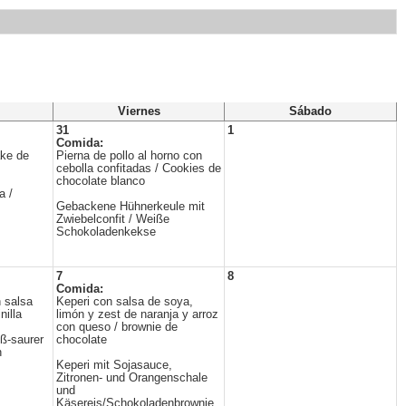
Viernes
Sábado
31
1
Comida:
ake de
Pierna de pollo al horno con
cebolla confitadas / Cookies de
chocolate blanco
a /
Gebackene Hühnerkeule mit
Zwiebelconfit / Weiße
Schokoladenkekse
7
8
Comida:
 salsa
Keperi con salsa de soya,
nilla
limón y zest de naranja y arroz
con queso / brownie de
ß-saurer
chocolate
n
Keperi mit Sojasauce,
Zitronen- und Orangenschale
und
Käsereis/Schokoladenbrownie