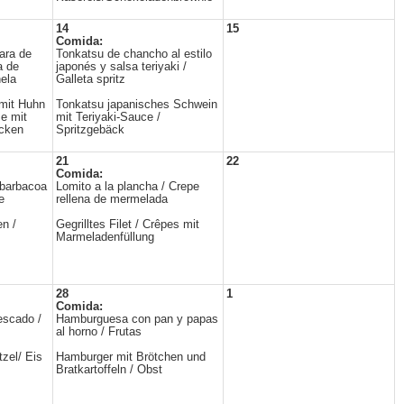
14
15
Comida:
nara de
Tonkatsu de chancho al estilo
a de
japonés y salsa teriyaki /
ela
Galleta spritz
 mit Huhn
Tonkatsu japanisches Schwein
e mit
mit Teriyaki-Sauce /
ocken
Spritzgebäck
21
22
Comida:
a barbacoa
Lomito a la plancha / Crepe
e
rellena de mermelada
n /
Gegrilltes Filet / Crêpes mit
Marmeladenfüllung
28
1
Comida:
escado /
Hamburguesa con pan y papas
al horno / Frutas
zel/ Eis
Hamburger mit Brötchen und
Bratkartoffeln / Obst