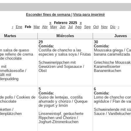
Esconder fines de semana
|
Vista para imprimir
«
Febrero 2025
»
‹
Ene
Feb
Mar
Abr
May
Jun
Jul
Ago
Sep
Oct
Nov
Dic
›
Martes
Miércoles
Jueves
29
30
Comida:
Comida:
n salsa de queso
Costilla de chancho a las
Moussaka griega / C
epe relleno de crema
especies y salsa soya / Frutas
banana caramelizada
 de chocolate
Schweinerippchen mit
Griechische Moussak
 mit
Gewürzen und Sojasauce /
Karamellisierter
mmelkäsesoße /
Obst
Bananenkuchen
llt mit
denpudding
5
6
Comida:
Comida:
de pollo / Cookies de
Guiso de lentejas, costilla
Lomo de chancho con
 chocolate
ahumado y chorizo / Queque
agridulce / Flan de vai
de yogurt y limón
ketten /
Schweinelende mit sü
denplätzchen
Linseneintopf, geräucherte
Sauce / Vanillekuche
Rippchen und Chorizo /
Joghurt-Zitronenkuchen