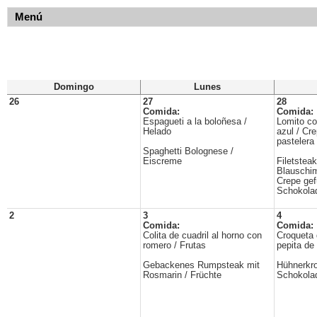
Menú
Domingo
Lunes
26
27
28
Comida:
Comida:
Espagueti a la boloñesa /
Lomito co
Helado
azul / Cr
pastelera
Spaghetti Bolognese /
Eiscreme
Filetsteak
Blauschi
Crepe gefü
Schokola
2
3
4
Comida:
Comida:
Colita de cuadril al horno con
Croqueta 
romero / Frutas
pepita de
Gebackenes Rumpsteak mit
Hühnerkro
Rosmarin / Früchte
Schokola