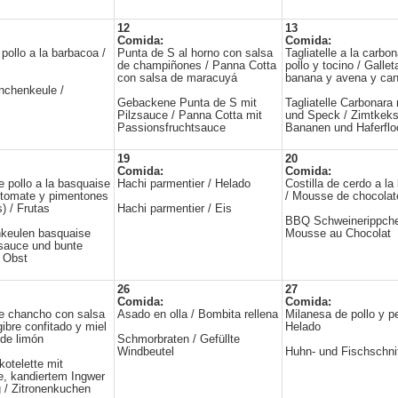
12
13
Comida:
Comida:
pollo a la barbacoa /
Punta de S al horno con salsa
Tagliatelle a la carbo
de champiñones / Panna Cotta
pollo y tocino / Gallet
con salsa de maracuyá
banana y avena y can
chenkeule /
Gebackene Punta de S mit
Tagliatelle Carbonara
Pilzsauce / Panna Cotta mit
und Speck / Zimtkeks
Passionsfruchtsauce
Bananen und Haferfl
19
20
Comida:
Comida:
e pollo a la basquaise
Hachi parmentier / Helado
Costilla de cerdo a l
 tomate y pimentones
/ Mousse de chocolat
) / Frutas
Hachi parmentier / Eis
BBQ Schweinerippche
keulen basquaise
Mousse au Chocolat
sauce und bunte
/ Obst
26
27
Comida:
Comida:
e chancho con salsa
Asado en olla / Bombita rellena
Milanesa de pollo y p
gibre confitado y miel
Helado
de limón
Schmorbraten / Gefüllte
Windbeutel
Huhn- und Fischschnit
otelette mit
, kandiertem Ingwer
 / Zitronenkuchen