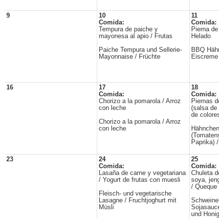
9
10
11
Comida:
Comida:
Tempura de paiche y
Pierna de 
mayonesa al apio / Frutas
Helado
Paiche Tempura und Sellerie-
BBQ Hähn
Mayonnaise / Früchte
Eiscreme
16
17
18
Comida:
Comida:
Chorizo a la pomarola / Arroz
Piernas d
con leche
(salsa de
de colores
Chorizo a la pomarola / Arroz
con leche
Hähnchen
(Tomaten
Paprika) 
23
24
25
Comida:
Comida:
Lasaña de carne y vegetariana
Chuleta d
/ Yogurt de frutas con muesli
soya, jen
/ Queque 
Fleisch- und vegetarische
Lasagne / Fruchtjoghurt mit
Schweinek
Müsli
Sojasauce
und Honig