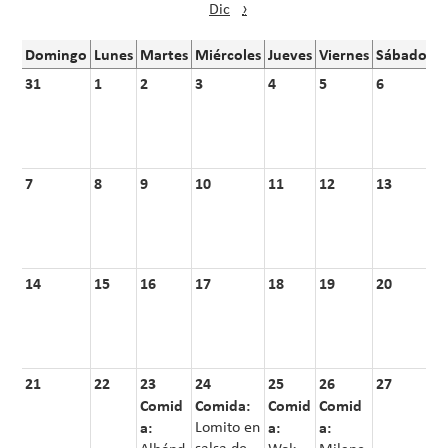
Dic
›
Domingo
Lunes
Martes
Miércoles
Jueves
Viernes
Sábado
31
1
2
3
4
5
6
7
8
9
10
11
12
13
14
15
16
17
18
19
20
21
22
23
24
25
26
27
Comid
Comida:
Comid
Comid
a:
Lomito en
a:
a:
salsa de