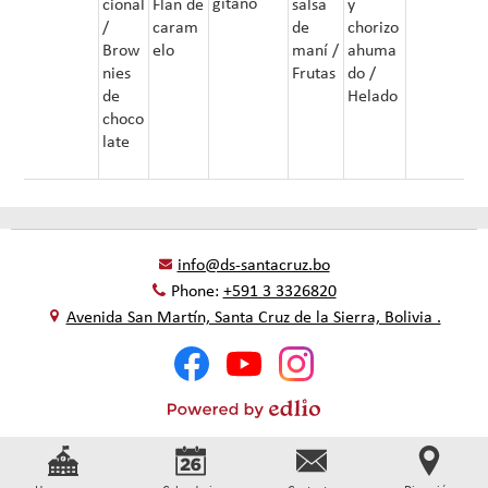
gitano
cional
Flan de
salsa
y
/
caram
de
chorizo
Brow
elo
maní /
ahuma
nies
Frutas
do /
de
Helado
choco
late
info@ds-santacruz.bo
Phone:
+591 3 3326820
Avenida San Martín, Santa Cruz de la Sierra, Bolivia .
Social
Facebook
YouTube
Instagram
Media
-
Footer
Powered
by
Edlio