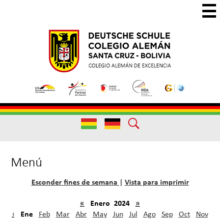
Skip
to
main
Colegio
Colegio
content
Aleman
Alemán
Useful
Santa
de
Links
Cruz
Excelencia
Useful
Links
Menú
Esconder fines de semana
Vista para imprimir
|
«
Enero 2024
»
Ene
‹
Feb
Mar
Abr
May
Jun
Jul
Ago
Sep
Oct
Nov