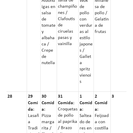
Albónd
Wok
Milane
champiño
igas en
de
sa de
nes /
salsa
pollo
pollo /
Clafoutis
de
con
Gelatin
de
tomate
verdur
a de
ciruelas
y
as al
frutas
pasas y
albaha
estilo
vainilla
ca /
japone
Crepe
s /
de
Gallet
nutella
a
spritz
vienoi
s
28
29
30
31
1
2
3
Comi
Comid
Comida:
Comid
Comid
da:
a:
Croquetas
a:
a:
de pollo
Lasañ
Pizza
Saltea
Feijoad
al paprika
a
marga
do de
a con
/ Brazo
Tradi
rita /
res en
costilla