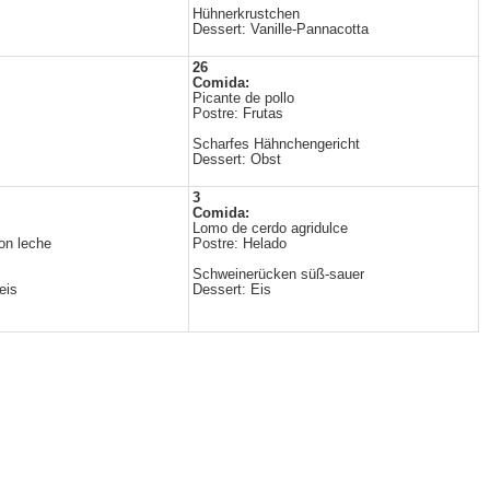
Hühnerkrustchen
Dessert: Vanille-Pannacotta
26
Comida:
Picante de pollo
Postre: Frutas
Scharfes Hähnchengericht
Dessert: Obst
3
Comida:
Lomo de cerdo agridulce
on leche
Postre: Helado
Schweinerücken süß-sauer
eis
Dessert: Eis