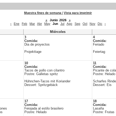
Muestra fines de semana
|
Vista para imprimir
«
Junio 2026
»
‹
Ene
Feb
Mar
Abr
May
Jun
Jul
Ago
Sep
Oct
Nov
Dic
›
Miércoles
3
4
Comida:
Comida:
Dia de proyectos
Feriado
Projekttage
Feiertag
10
11
Comida:
Comida:
Tacos de pollo con cilantro
Picante de cola
Postre: Galletas spritz
Postre: Helado
Hühnchen-Tacos mit Koriander
Scharfes Rinde
Dessert: Spritzgebäck
Dessert: Eis
17
18
Comida:
Comida:
ñones
Feiojada al estilo brasilero
Lasaña
os
Postre: Helado
Postre: Frutas