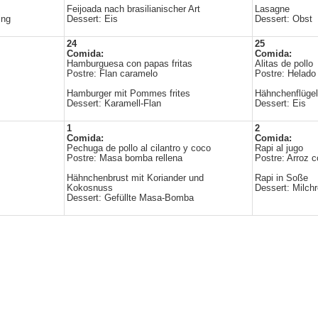
Feijoada nach brasilianischer Art
Lasagne
ing
Dessert: Eis
Dessert: Obst
24
25
Comida:
Comida:
Hamburguesa con papas fritas
Alitas de pollo
Postre: Flan caramelo
Postre: Helado
Hamburger mit Pommes frites
Hähnchenflügel
Dessert: Karamell-Flan
Dessert: Eis
1
2
Comida:
Comida:
Pechuga de pollo al cilantro y coco
Rapi al jugo
Postre: Masa bomba rellena
Postre: Arroz c
Hähnchenbrust mit Koriander und
Rapi in Soße
Kokosnuss
Dessert: Milchr
Dessert: Gefüllte Masa-Bomba