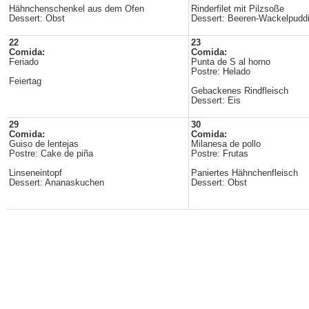
Hähnchenschenkel aus dem Ofen
Rinderfilet mit Pilzsoße
Dessert: Obst
Dessert: Beeren-Wackelpudd
22
23
Comida:
Comida:
Feriado
Punta de S al horno
Postre: Helado
Feiertag
Gebackenes Rindfleisch
Dessert: Eis
29
30
Comida:
Comida:
Guiso de lentejas
Milanesa de pollo
Postre: Cake de piña
Postre: Frutas
Linseneintopf
Paniertes Hähnchenfleisch
Dessert: Ananaskuchen
Dessert: Obst