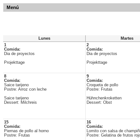
Menú
Lunes
Martes
1
2
Comida:
Comida:
Dia de proyectos
Dia de proyectos
Projekttage
Projekttage
8
9
Comida:
Comida:
Saice tarijeno
Croqueta de pollo
Postre: Arroz con leche
Postre: Frutas
Saice tarijeno
Hühnchenkroketten
Dessert: Milchreis
Dessert: Obst
15
16
Comida:
Comida:
Piernas de pollo al horno
Lomito con salsa de champi
Postre: Frutas
Postre: Gelatina de frutos roj