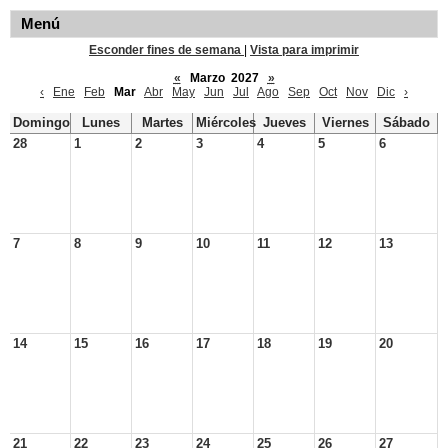
Menú
Esconder fines de semana
|
Vista para imprimir
«
Marzo 2027
»
‹
Ene
Feb
Mar
Abr
May
Jun
Jul
Ago
Sep
Oct
Nov
Dic
›
Domingo
Lunes
Martes
Miércoles
Jueves
Viernes
Sábado
28
1
2
3
4
5
6
7
8
9
10
11
12
13
14
15
16
17
18
19
20
21
22
23
24
25
26
27