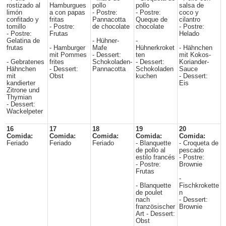
rostizado al
Hamburgues
pollo
pollo
salsa de
limón
a con papas
- Postre:
- Postre:
coco y
confitado y
fritas
Pannacotta
Queque de
cilantro
tomillo
- Postre:
de chocolate
chocolate
- Postre:
- Postre:
Frutas
Helado
Gelatina de
- Hühner-
-
frutas
- Hamburger
Mafe
Hühnerkroket
- Hähnchen
mit Pommes
- Dessert:
ten
mit Kokos-
- Gebratenes
frites
Schokoladen-
- Dessert:
Koriander-
Hähnchen
- Dessert:
Pannacotta
Schokoladen
Sauce
mit
Obst
kuchen
- Dessert:
kandierter
Eis
Zitrone und
Thymian
- Dessert:
Wackelpeter
16
17
18
19
20
Comida:
Comida:
Comida:
Comida:
Comida:
Feriado
Feriado
Feriado
- Blanquette
- Croqueta de
de pollo al
pescado
estilo francés
- Postre:
- Postre:
Brownie
Frutas
-
- Blanquette
Fischkrokette
de poulet
n
nach
- Dessert:
französischer
Brownie
Art - Dessert:
Obst