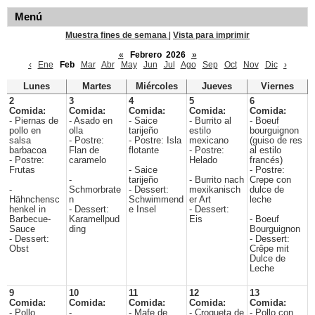
Menú
Muestra fines de semana
|
Vista para imprimir
«
Febrero 2026
»
‹
Ene
Feb
Mar
Abr
May
Jun
Jul
Ago
Sep
Oct
Nov
Dic
›
Lunes
Martes
Miércoles
Jueves
Viernes
2
3
4
5
6
Comida:
Comida:
Comida:
Comida:
Comida:
- Piernas de
- Asado en
- Saice
- Burrito al
- Boeuf
pollo en
olla
tarijeño
estilo
bourguignon
salsa
- Postre:
- Postre: Isla
mexicano
(guiso de res
barbacoa
Flan de
flotante
- Postre:
al estilo
- Postre:
caramelo
Helado
francés)
Frutas
- Saice
- Postre:
-
tarijeño
- Burrito nach
Crepe con
-
Schmorbrate
- Dessert:
mexikanisch
dulce de
Hähnchensc
n
Schwimmend
er Art
leche
henkel in
- Dessert:
e Insel
- Dessert:
Barbecue-
Karamellpud
Eis
- Boeuf
Sauce
ding
Bourguignon
- Dessert:
- Dessert:
Obst
Crêpe mit
Dulce de
Leche
9
10
11
12
13
Comida:
Comida:
Comida:
Comida:
Comida:
- Pollo
-
- Mafe de
- Croqueta de
- Pollo con