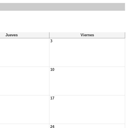
Jueves
Viernes
3
10
17
24