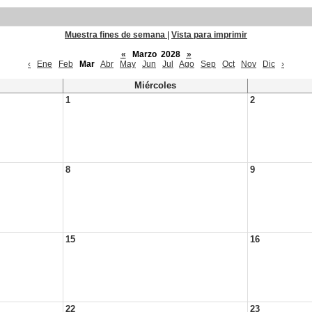
Muestra fines de semana
|
Vista para imprimir
«
Marzo 2028
»
‹
Ene
Feb
Mar
Abr
May
Jun
Jul
Ago
Sep
Oct
Nov
Dic
›
Miércoles
1
2
8
9
15
16
22
23