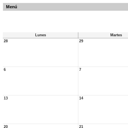
Menú
Lunes
Martes
28
29
6
7
13
14
20
21