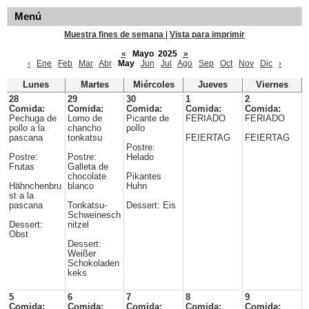
Menú
Muestra fines de semana
|
Vista para imprimir
«
Mayo 2025
»
‹
Ene
Feb
Mar
Abr
May
Jun
Jul
Ago
Sep
Oct
Nov
Dic
›
Lunes
Martes
Miércoles
Jueves
Viernes
28
29
30
1
2
Comida:
Comida:
Comida:
Comida:
Comida:
Pechuga de
Lomo de
Picante de
FERIADO
FERIADO
pollo a la
chancho
pollo
pascana
tonkatsu
FEIERTAG
FEIERTAG
Postre:
Postre:
Postre:
Helado
Frutas
Galleta de
chocolate
Pikantes
Hähnchenbru
blanco
Huhn
st a la
pascana
Tonkatsu-
Dessert: Eis
Schweinesch
Dessert:
nitzel
Obst
Dessert:
Weißer
Schokoladen
keks
5
6
7
8
9
Comida:
Comida:
Comida:
Comida:
Comida: