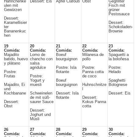
Hähnchenke
Dessert: Eis
Apfel Clafouti
Obst
Gegrillter
ulen mit
Fisch mit
Gewürzen
grüner
Pestosauce
Dessert:
Karamellisier
Dessert:
ter
Schokoladen-
Bananenkuc
Brownie
hen
19
20
21
22
23
Comida:
Comida:
Comida:
Comida:
Comida:
Majadito
Lomo de
Boeuf
Milanesa de
Spaguetti a
batido, huevo
chancho con
bourguignon
pollo
la boloñesa
y plátano
salsa
agridulce
Postre: Isla
Postre:
Postre:
Postre:
flotante
Panna cotta
Helado
Frutas
Postre:
de coco
Yogurt y
Boeuf
Spaghetti
Majadito, Ei
muesli
bourguignon
Huhnschnitze
Bolognese
und
l
Kochbanane
Schweinelen
Dessert: Isla
Dessert: Eis
de mit süß-
flotante
Dessert:
Dessert:
saurer Sauce
Kokus Panna
Obst
cotta
Dessert:
Joghurt und
Müsli
26
27
28
29
30
Comida:
Comida:
Comida:
Comida:
Comida: