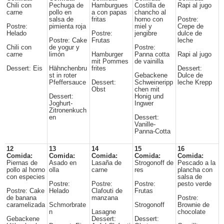
Chili con
Pechuga de
Hamburgues
Costilla de
Rapi al jugo
carne
pollo en
a con papas
chancho al
salsa de
fritas
horno con
Postre:
Postre:
pimienta roja
miel y
Crepe de
Helado
Postre:
jengibre
dulce de
Postre: Cake
Frutas
leche
Chili con
de yogur y
Postre:
carne
limón
Hamburger
Panna cotta
Rapi al jugo
mit Pommes
de vainilla
Dessert: Eis
Hähnchenbru
frites
Dessert:
st in roter
Gebackene
Dulce de
Pfeffersauce
Dessert:
Schweineripp
leche Krepp
Obst
chen mit
Dessert:
Honig und
Joghurt-
Ingwer
Zitronenkuch
en
Dessert:
Vanille-
Panna-Cotta
12
13
14
15
16
Comida:
Comida:
Comida:
Comida:
Comida:
Piernas de
Asado en
Lasaña de
Strogonoff de
Pescado a la
pollo al horno
olla
carne
res
plancha con
con especies
salsa de
Postre:
Postre:
Postre:
pesto verde
Postre: Cake
Helado
Clafouti de
Frutas
de banana
manzana
Postre:
caramelizada
Schmorbrate
Strogonoff
Brownie de
n
Lasagne
chocolate
Gebackene
Dessert:
Dessert: